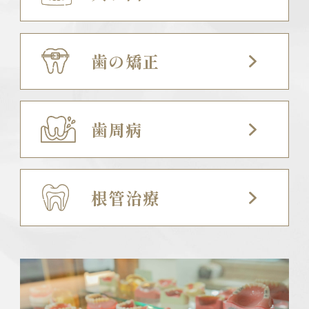
歯の矯正
歯周病
根管治療