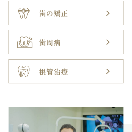
歯の矯正
歯周病
根管治療