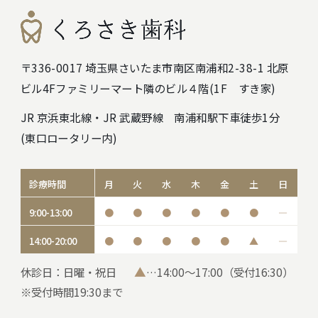
〒336-0017 埼玉県さいたま市南区南浦和2-38-1 北原
ビル4F
ファミリーマート隣のビル４階(1F すき家)
JR 京浜東北線・JR 武蔵野線 南浦和駅下車徒歩1分
(東口ロータリー内)
診療時間
月
火
水
木
金
土
日
9:00-13:00
●
●
●
●
●
●
―
14:00-20:00
●
●
●
●
●
▲
―
▲
休診日：日曜・祝日
…14:00～17:00（受付16:30）
※受付時間19:30まで