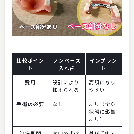
比較ポイン
ノンベース
インプラン
ト
入れ歯
ト
費用
設計により
高額になり
抑えられる
やすい
手術の必要
なし
あり（全身
状態に影響
あり）
治療期間
お口の状態
外科手術・