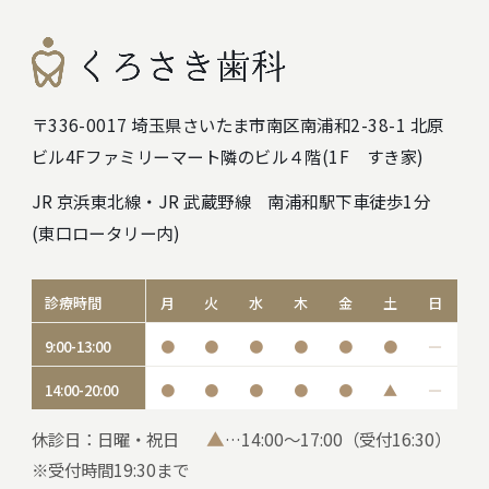
〒336-0017 埼玉県さいたま市南区南浦和2-38-1 北原
ビル4F
ファミリーマート隣のビル４階(1F すき家)
JR 京浜東北線・JR 武蔵野線 南浦和駅下車徒歩1分
(東口ロータリー内)
診療時間
月
火
水
木
金
土
日
9:00-13:00
●
●
●
●
●
●
―
14:00-20:00
●
●
●
●
●
▲
―
▲
休診日：日曜・祝日
…14:00～17:00（受付16:30）
※受付時間19:30まで