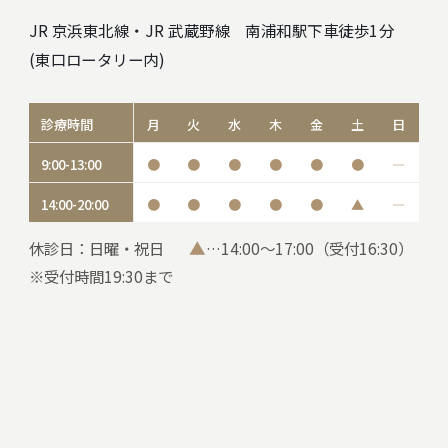
JR 京浜東北線・JR 武蔵野線 南浦和駅下車徒歩1分
(東口ロータリー内)
診療時間
月
火
水
木
金
土
日
9:00-13:00
●
●
●
●
●
●
―
14:00-20:00
●
●
●
●
●
▲
―
▲
休診日：日曜・祝日
…14:00～17:00（受付16:30）
※受付時間19:30まで