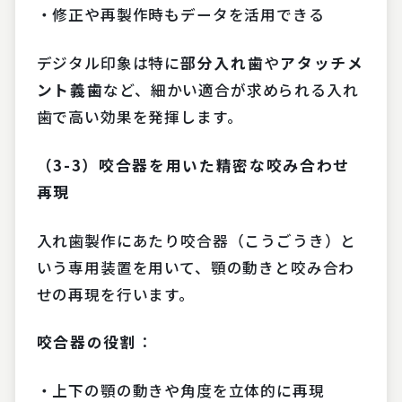
・修正や再製作時もデータを活用できる
デジタル印象は特に
部分入れ歯
や
アタッチメ
ント義歯
など、細かい適合が求められる入れ
歯で高い効果を発揮します。
（3-3）咬合器を用いた精密な咬み合わせ
再現
入れ歯製作にあたり咬合器（こうごうき）と
いう専用装置を用いて、顎の動きと咬み合わ
せの再現を行います。
咬合器の役割
：
・上下の顎の動きや角度を立体的に再現