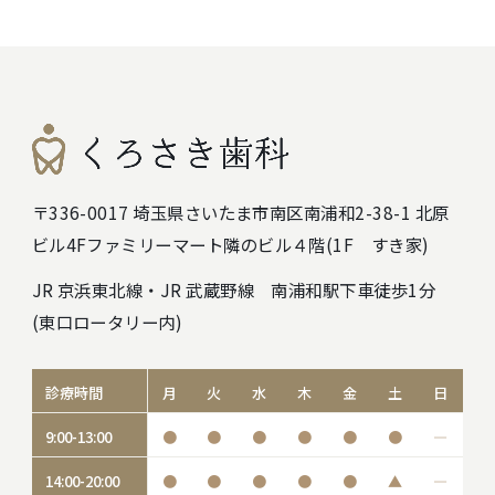
〒336-0017 埼玉県さいたま市南区南浦和2-38-1 北原
ビル4F
ファミリーマート隣のビル４階(1F すき家)
JR 京浜東北線・JR 武蔵野線 南浦和駅下車徒歩1分
(東口ロータリー内)
診療時間
月
火
水
木
金
土
日
9:00-13:00
●
●
●
●
●
●
―
14:00-20:00
●
●
●
●
●
▲
―