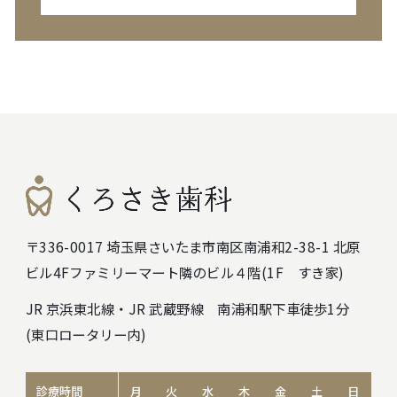
〒336-0017 埼玉県さいたま市南区南浦和2-38-1 北原
ビル4F
ファミリーマート隣のビル４階(1F すき家)
JR 京浜東北線・JR 武蔵野線 南浦和駅下車徒歩1分
(東口ロータリー内)
診療時間
月
火
水
木
金
土
日