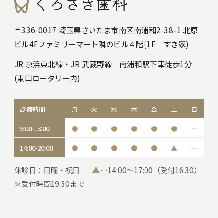
〒336-0017 埼玉県さいたま市南区南浦和2-38-1 北原
ビル4F
ファミリーマート隣のビル４階(1F すき家)
JR 京浜東北線・JR 武蔵野線 南浦和駅下車徒歩1分
(東口ロータリー内)
診療時間
月
火
水
木
金
土
日
9:00-13:00
●
●
●
●
●
●
―
14:00-20:00
●
●
●
●
●
▲
―
▲
休診日：日曜・祝日
…14:00～17:00（受付16:30）
※受付時間19:30まで