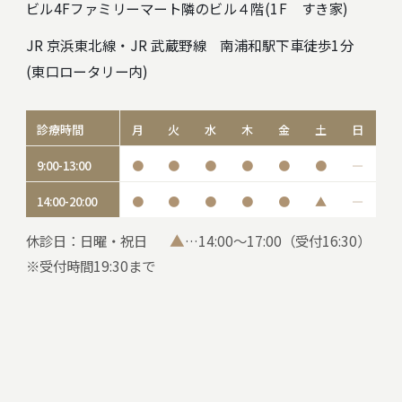
ビル4F
ファミリーマート隣のビル４階(1F すき家)
JR 京浜東北線・JR 武蔵野線 南浦和駅下車徒歩1分
(東口ロータリー内)
診療時間
月
火
水
木
金
土
日
9:00-13:00
●
●
●
●
●
●
―
14:00-20:00
●
●
●
●
●
▲
―
▲
休診日：日曜・祝日
…14:00～17:00（受付16:30）
※受付時間19:30まで