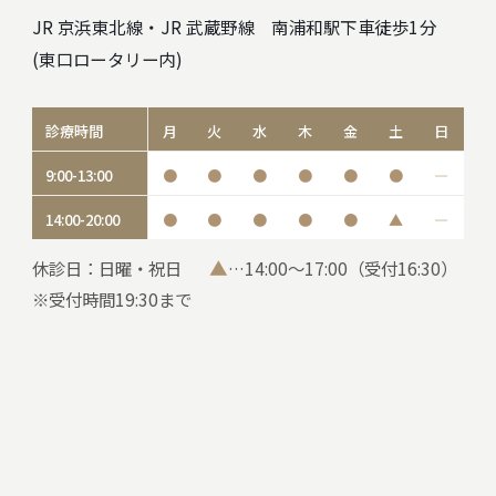
JR 京浜東北線・JR 武蔵野線 南浦和駅下車徒歩1分
(東口ロータリー内)
診療時間
月
火
水
木
金
土
日
9:00-13:00
●
●
●
●
●
●
―
14:00-20:00
●
●
●
●
●
▲
―
▲
休診日：日曜・祝日
…14:00～17:00（受付16:30）
※受付時間19:30まで