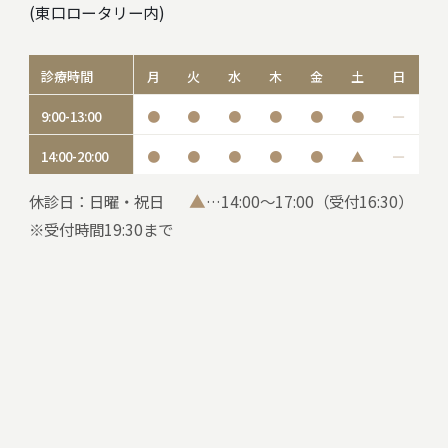
(東口ロータリー内)
診療時間
月
火
水
木
金
土
日
9:00-13:00
●
●
●
●
●
●
―
14:00-20:00
●
●
●
●
●
▲
―
▲
休診日：日曜・祝日
…14:00～17:00（受付16:30）
※受付時間19:30まで