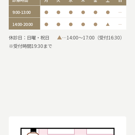
診療時間
月
火
水
木
金
土
日
9:00-13:00
●
●
●
●
●
●
―
14:00-20:00
●
●
●
●
●
▲
―
▲
休診日：日曜・祝日
…14:00～17:00（受付16:30）
※受付時間19:30まで