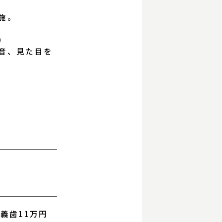
施。
）
音、見た目を
義歯11万円