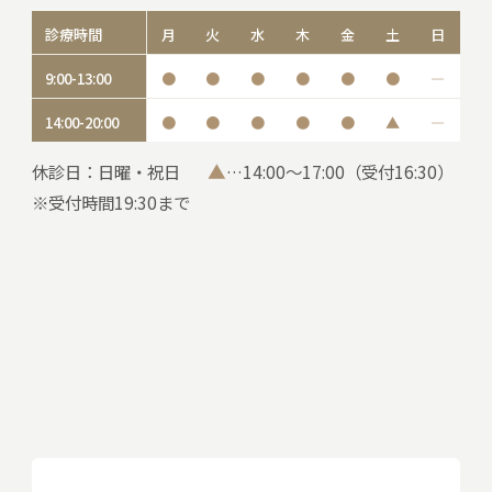
診療時間
月
火
水
木
金
土
日
9:00-13:00
●
●
●
●
●
●
―
14:00-20:00
●
●
●
●
●
▲
―
▲
休診日：日曜・祝日
…14:00～17:00（受付16:30）
※受付時間19:30まで