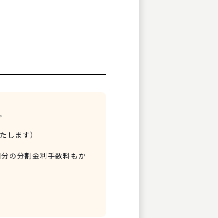
。
。
いたします）
0回分の分割金利手数料もか