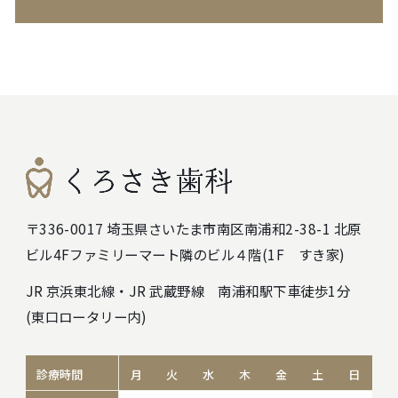
〒336-0017 埼玉県さいたま市南区南浦和2-38-1 北原
ビル4F
ファミリーマート隣のビル４階(1F すき家)
JR 京浜東北線・JR 武蔵野線 南浦和駅下車徒歩1分
(東口ロータリー内)
診療時間
月
火
水
木
金
土
日